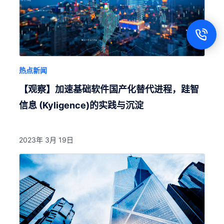
热点新闻
【观察】加速基础软件国产化替代进程，跬智
信息 (Kyligence)的实践与沉淀
2023年 3月 19日