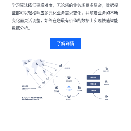
学习算法降低建模难度，⽆论您的业务场景多复杂，数据模
型都可以轻松响应多元化业务需求变化，并随着业务的不断
变化而灵活调整，始终在您最有价值的数据上实现快速智能
数据分析。
了解详情