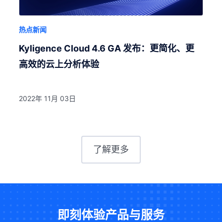
热点新闻
Kyligence Cloud 4.6 GA 发布：更简化、更
高效的云上分析体验
2022年 11月 03日
了解更多
即刻体验产品与服务