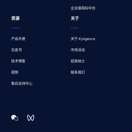
企业级指标中台
资源
关于
产品手册
关于 Kyligence
白皮书
市场活动
技术博客
招贤纳士
视频
联系我们
售后支持中心