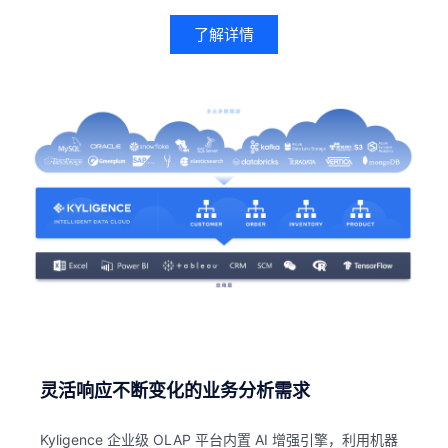
了解详情
灵活响应不断变化的业务分析需求
Kyligence 企业级 OLAP 平台内置 AI 增强引擎，利用机器