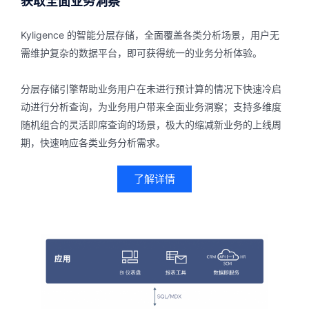
获取全面业务洞察
Kyligence 的智能分层存储，全面覆盖各类分析场景，用户无
需维护复杂的数据平台，即可获得统一的业务分析体验。
分层存储引擎帮助业务⽤户在未进⾏预计算的情况下快速冷启
动进⾏分析查询，为业务⽤户带来全面业务洞察；⽀持多维度
随机组合的灵活即席查询的场景，极⼤的缩减新业务的上线周
期，快速响应各类业务分析需求。
了解详情