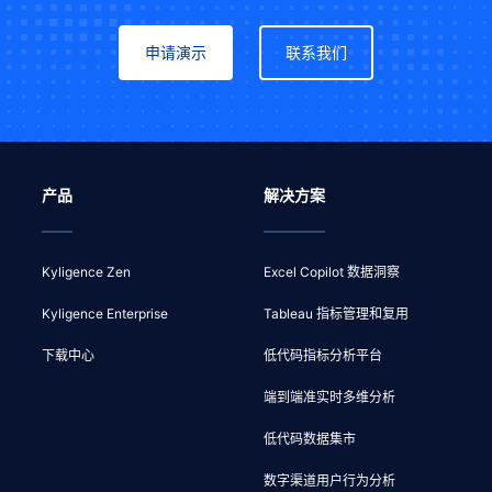
申请演示
联系我们
产品
解决方案
Kyligence Zen
Excel Copilot 数据洞察
Kyligence Enterprise
Tableau 指标管理和复用
下载中心
低代码指标分析平台
端到端准实时多维分析
低代码数据集市
数字渠道用户行为分析