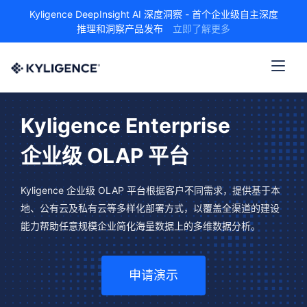
Kyligence DeepInsight AI 深度洞察 - 首个企业级自主深度
推理和洞察产品发布
立即了解更多
Kyligence Enterprise
企业级 OLAP 平台
Kyligence 企业级 OLAP 平台根据客户不同需求，提供基于本
地、公有云及私有云等多样化部署方式，以覆盖全渠道的建设
能力帮助任意规模企业简化海量数据上的多维数据分析。
申请演示