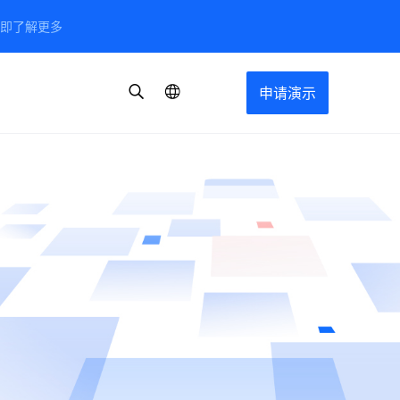
即了解更多
申请演示