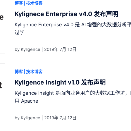
博客
| 技术博客
Kylignece Enterprise v4.0 发布声明
Kyligence Enterprise v4.0 是 AI 增强
过学
by Kyligence |
2019年 7月 12日
博客
| 技术博客
Kyligence Insight v1.0 发布声明
Kyligence Insight 是面向业务用户的大数据
用 Apache
by Kyligence |
2019年 7月 12日