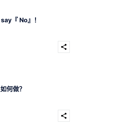
 say『 No』！
主如何做？