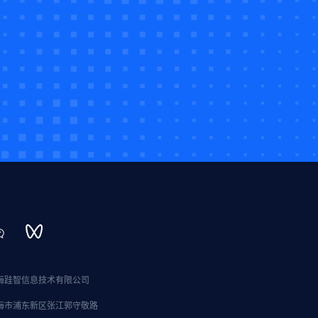
海跬智信息技术有限公司
海市浦东新区张江郭守敬路