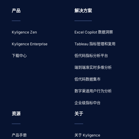
产品
解决方案
Kyligence Zen
Excel Copilot 数据洞察
Kyligence Enterprise
Tableau 指标管理和复用
下载中心
低代码指标分析平台
端到端准实时多维分析
低代码数据集市
数字渠道用户行为分析
企业级指标中台
资源
关于
产品手册
关于 Kyligence