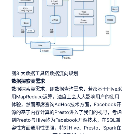
图3 大数据工具链数据流向规划
数据探索类需求
数据探索类需求，即数据查询需求，若都基于Hive采
用MapReduce运算，速度上会大大影响用户的使用
体验，然而即席查询AdHoc技术方面，Facebook开
源的基于内存计算的Presto进入了我们的视野，考虑
到Presto与Hive均为Facebook开源技术，在SQL兼
容性方面通用性更强，特对Hive、Presto、Spark在