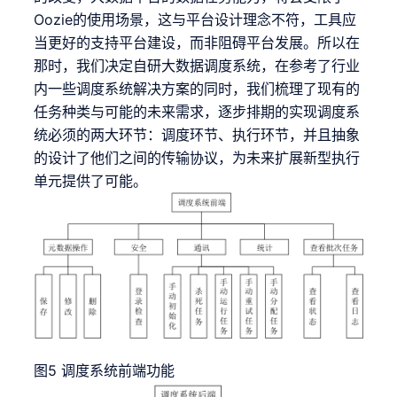
Oozie的使用场景，这与平台设计理念不符，工具应
当更好的支持平台建设，而非阻碍平台发展。所以在
那时，我们决定自研大数据调度系统，在参考了行业
内一些调度系统解决方案的同时，我们梳理了现有的
任务种类与可能的未来需求，逐步排期的实现调度系
统必须的两大环节：调度环节、执行环节，并且抽象
的设计了他们之间的传输协议，为未来扩展新型执行
单元提供了可能。
图5 调度系统前端功能