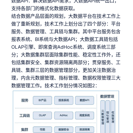
数据API：解决数据API需求，大数据API统一出口，
支持各部门的格式化数据获取。
结合数据产品层面的规划，大数据平台在技术工作上
做了重新规划，技术工作上划分出了四个部分：平台
服务、数据管理、工具链与集群。其中平台服务包含
报表系统、BI系统与大数据API；大数据工具链包括
OLAP引擎、即席查询AdHoc系统、调度系统三部
分；大数据集群层面除集群性能、稳定性工作外，还
包括集群安全、集群资源隔离两部分；贯穿服务、工
具链、集群三层的数据管理部分，更加关注数据治
理，内含元数据管理、指标管理、数据权限管理三大
数据管理工作。技术工作划分情况如图2：