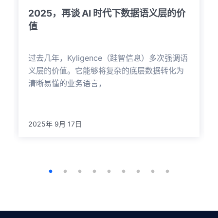
2025，再谈 AI 时代下数据语义层的价
值
过去几年，Kyligence（跬智信息）多次强调语
义层的价值。它能够将复杂的底层数据转化为
清晰易懂的业务语言，
2025年 9月 17日