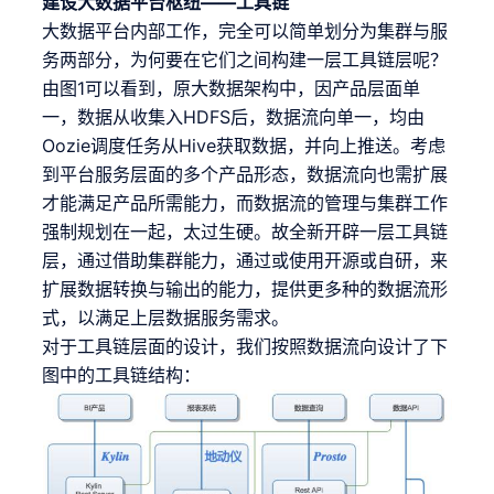
建设大数据平台枢纽——工具链
大数据平台内部工作，完全可以简单划分为集群与服
务两部分，为何要在它们之间构建一层工具链层呢？
由图1可以看到，原大数据架构中，因产品层面单
一，数据从收集入HDFS后，数据流向单一，均由
Oozie调度任务从Hive获取数据，并向上推送。考虑
到平台服务层面的多个产品形态，数据流向也需扩展
才能满足产品所需能力，而数据流的管理与集群工作
强制规划在一起，太过生硬。故全新开辟一层工具链
层，通过借助集群能力，通过或使用开源或自研，来
扩展数据转换与输出的能力，提供更多种的数据流形
式，以满足上层数据服务需求。
对于工具链层面的设计，我们按照数据流向设计了下
图中的工具链结构：