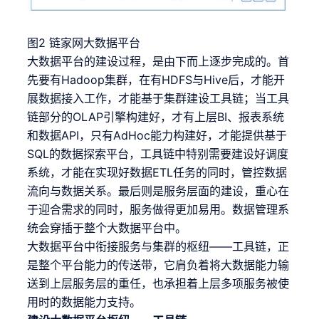
图2 链家网大数据平台
大数据平台的建设过程，是由下而上逐步完成的。首
先要有Hadoop集群，在有HDFS与Hive后，才能开
展数据接入工作，才能基于集群建设工具链；当工具
链部分的OLAP引擎构建好，才有上层BI、报表系统
和数据API，只有AdHoc能力构建好，才能提供基于
SQL的数据探索平台，工具链中特别需要建设好调度
系统，才能在实现好数据ETL任务的同时，管控数据
流向与数据关系。最后则是服务层面的建设，重心在
于迎合需求的同时，服务做得更加易用。数据管理系
统会穿插于整个大数据平台中。
大数据平台中衔接服务与集群的枢纽——工具链，正
是整个平台能力的传送带，它肩负着将大数据能力输
送到上层服务层的重任，也承担着上层多项服务被使
用时的数据能力支持。