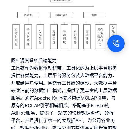
图6 调度系统后端能力
工具链作为数据驱动纽带，工具化的为上层平台服务
提供各类能力，上层平台服务包装大数据平台能力，
开放给用户使用。围绕着工具链的建设，大数据平台
较改造前的数据加工模式，提供了更丰富的上层数据
服务。通过Apache Kylin技术构建MOLAP引擎，与
原有的ROLAP引擎相辅相成，搭配基于Presto的
AdHoc服务，提供了一站式的快速数据查询、分析
平台，并且提供了统一的大数据API，为公司各业务
线、数据分析团队、数据应用方提供高可用稳定的数