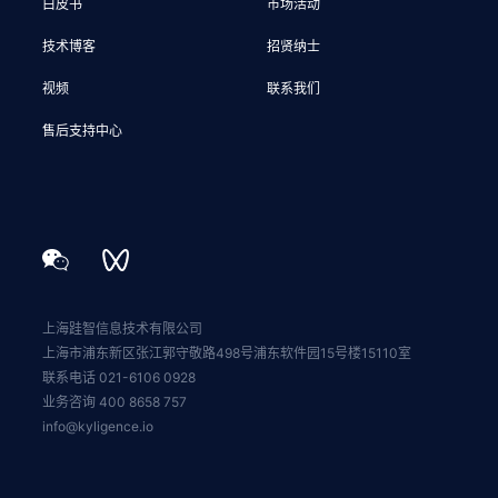
白皮书
市场活动
技术博客
招贤纳士
视频
联系我们
售后支持中心
上海跬智信息技术有限公司
上海市浦东新区张江郭守敬路498号浦东软件园15号楼15110室
联系电话 021-6106 0928
业务咨询 400 8658 757
info@kyligence.io