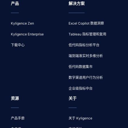
产品
解决方案
Kyligence Zen
Excel Copilot 数据洞察
Kyligence Enterprise
Tableau 指标管理和复用
下载中心
低代码指标分析平台
端到端准实时多维分析
低代码数据集市
数字渠道用户行为分析
企业级指标中台
资源
关于
产品手册
关于 Kyligence