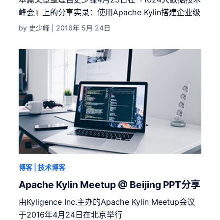
峰会』上的分享实录：使用Apache Kylin搭建企业级
by 史少峰 |
2016年 5月 24日
博客
| 技术博客
Apache Kylin Meetup @ Beijing PPT分享
由Kyligence Inc.主办的Apache Kylin Meetup会议
于2016年4月24日在北京举行