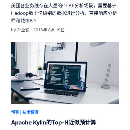
美团各业务线存在大量的OLAP分析场景，需要基于
Hadoop数十亿级别的数据进行分析，直接响应分析
师和城市BD
by 孙业锐 |
2016年 8月 19日
博客
| 技术博客
Apache Kylin的Top-N近似预计算