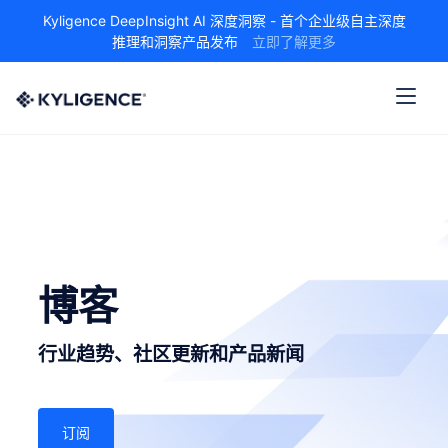
Kyligence DeepInsight AI 深度洞察 - 首个企业级自主深度
推理和洞察产品发布
立即了解更多
博客
行业趋势、社区更新和产品新闻
订阅