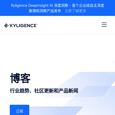
Kyligence DeepInsight AI 深度洞察 - 首个企业级自主深度
推理和洞察产品发布
立即了解更多
博客
行业趋势、社区更新和产品新闻
订阅