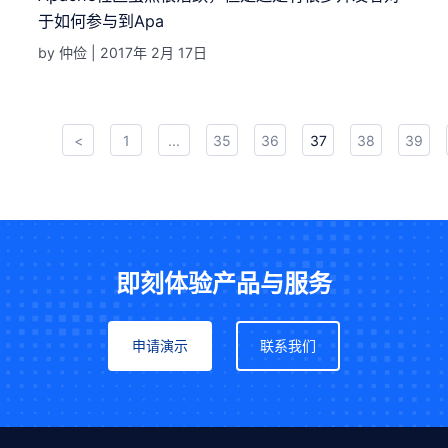
于如何参与到Apa
by 仲俭 |
2017年 2月 17日
<
1
...
35
36
37
38
39
即刻体验产品与服务
申请演示
联系我们