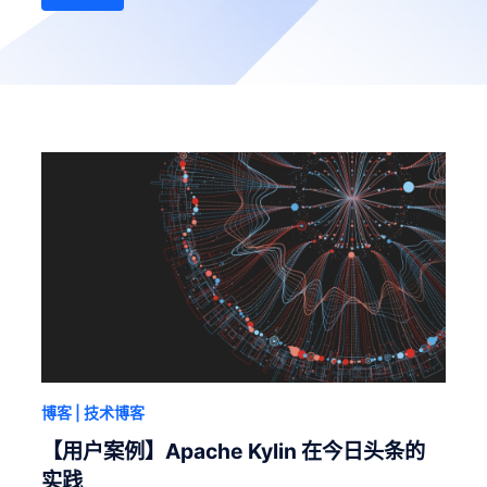
博客
| 技术博客
【用户案例】Apache Kylin 在今日头条的
实践