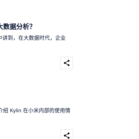
做大数据分析？
中讲到，在大数据时代，企业
Kylin 在小米内部的使用情