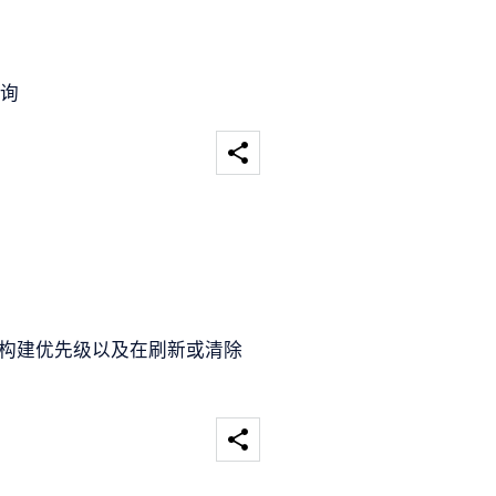
查询
e 的构建优先级以及在刷新或清除