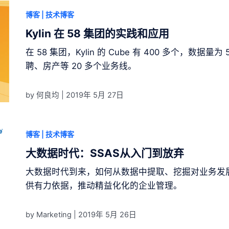
博客
| 技术博客
Kylin 在 58 集团的实践和应用
在 58 集团，Kylin 的 Cube 有 400 多个，数据
聘、房产等 20 多个业务线。
by 何良均 |
2019年 5月 27日
博客
| 技术博客
大数据时代：SSAS从入门到放弃
大数据时代到来，如何从数据中提取、挖掘对业务发
供有力依据，推动精益化化的企业管理。
by Marketing |
2019年 5月 26日