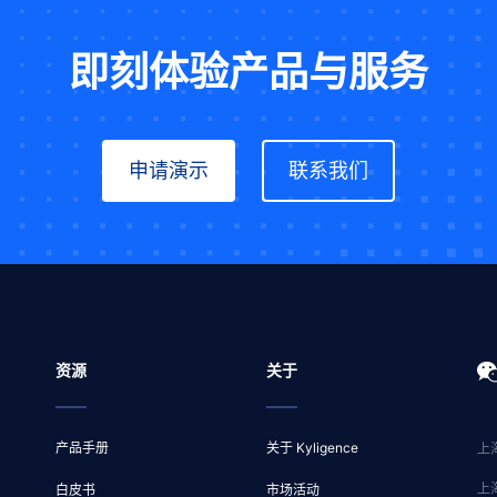
即刻体验产品与服务
申请演示
联系我们
资源
关于
产品手册
关于 Kyligence
上
上
白皮书
市场活动