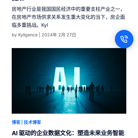
房地产行业是我国国民经济中的重要支柱产业之一，
在房地产市场供求关系发生重大变化的当下，房企面
临多重挑战。Kyl
by Kyligence |
2024年 2月 27日
博客
| 技术博客
AI 驱动的企业数据文化：塑造未来业务智能