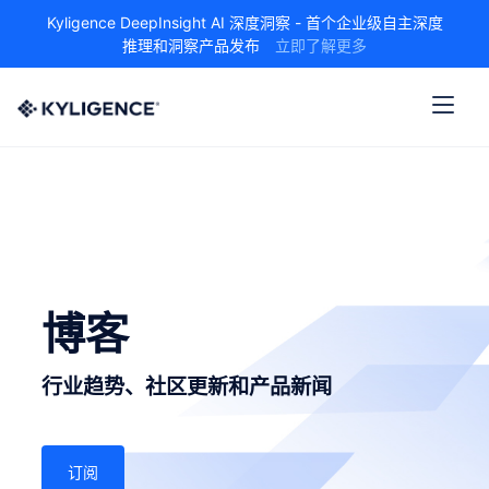
Kyligence DeepInsight AI 深度洞察 - 首个企业级自主深度
推理和洞察产品发布
立即了解更多
博客
行业趋势、社区更新和产品新闻
订阅