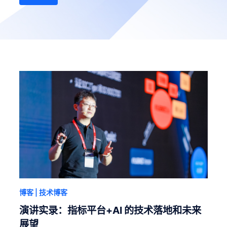
博客
| 技术博客
演讲实录：指标平台+AI 的技术落地和未来
展望