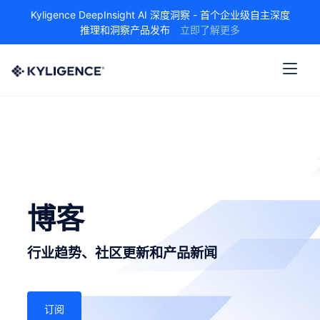
Kyligence DeepInsight AI 深度洞察 - 首个企业级自主深度
推理和洞察产品发布
立即了解更多
博客
行业趋势、社区更新和产品新闻
订阅