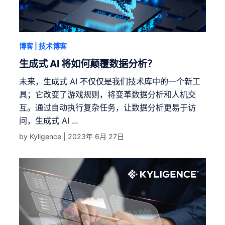
博客
| 技术博客
生成式 AI 将如何颠覆数据分析？
未来，生成式 AI 不仅仅是我们技术库中的一个新工
具；它改变了游戏规则，将变革数据分析和人机交
互。通过自动执行复杂任务，让数据分析更易于访
问，生成式 AI ...
by Kyligence |
2023年 6月 27日