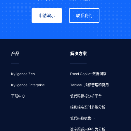
申请演示
联系我们
产品
解决方案
Kyligence Zen
Excel Copilot 数据洞察
Kyligence Enterprise
Tableau 指标管理和复用
下载中心
低代码指标分析平台
端到端准实时多维分析
低代码数据集市
数字渠道用户行为分析