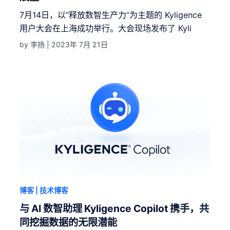
7月14日，以“释放数智生产力”为主题的 Kyligence
用户大会在上海成功举行。大会现场发布了 Kyli
by 李扬 |
2023年 7月 21日
博客
| 技术博客
与 AI 数智助理 Kyligence Copilot 携手，共
同挖掘数据的无限潜能