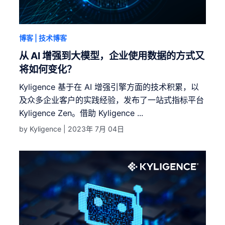
博客
| 技术博客
从 AI 增强到大模型，企业使用数据的方式又
将如何变化？
Kyligence 基于在 AI 增强引擎方面的技术积累，以
及众多企业客户的实践经验，发布了一站式指标平台
Kyligence Zen。借助 Kyligence ...
by Kyligence |
2023年 7月 04日