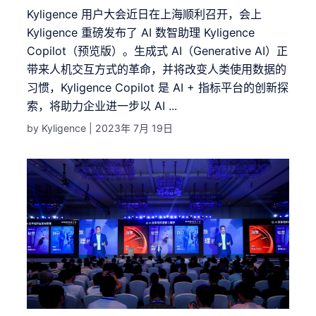
Kyligence 用户大会近日在上海顺利召开，会上
Kyligence 重磅发布了 AI 数智助理 Kyligence
Copilot（预览版）。生成式 AI（Generative AI）正
带来人机交互方式的革命，并将改变人类使用数据的
习惯，Kyligence Copilot 是 AI + 指标平台的创新探
索，将助力企业进一步以 AI ...
by Kyligence |
2023年 7月 19日