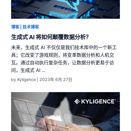
博客
| 技术博客
生成式 AI 将如何颠覆数据分析？
未来，生成式 AI 不仅仅是我们技术库中的一个新工
具；它改变了游戏规则，将变革数据分析和人机交
互。通过自动执行复杂任务，让数据分析更易于访
问，生成式 AI ...
by Kyligence |
2023年 6月 27日