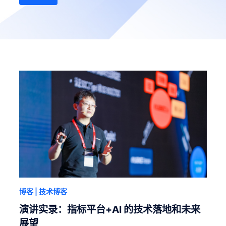
博客
| 技术博客
演讲实录：指标平台+AI 的技术落地和未来
展望