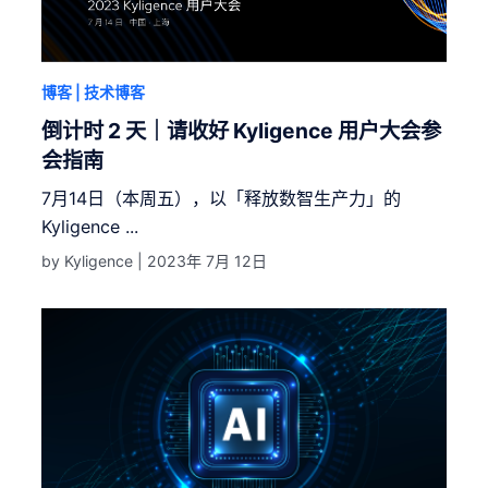
博客
| 技术博客
倒计时 2 天｜请收好 Kyligence 用户大会参
会指南
7月14日（本周五），以「释放数智生产力」的
Kyligence ...
by Kyligence |
2023年 7月 12日