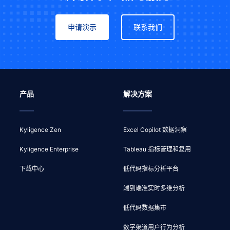
申请演示
联系我们
产品
解决方案
Kyligence Zen
Excel Copilot 数据洞察
Kyligence Enterprise
Tableau 指标管理和复用
下载中心
低代码指标分析平台
端到端准实时多维分析
低代码数据集市
数字渠道用户行为分析