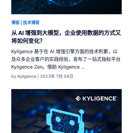
博客
| 技术博客
从 AI 增强到大模型，企业使用数据的方式又
将如何变化？
Kyligence 基于在 AI 增强引擎方面的技术积累，以
及众多企业客户的实践经验，发布了一站式指标平台
Kyligence Zen。借助 Kyligence ...
by Kyligence |
2023年 7月 04日