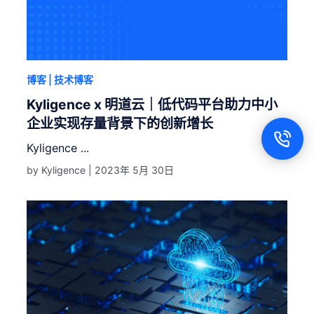
博客
| 技术博客
Kyligence x 明道云｜低代码平台助力中小
企业实现存量背景下的创新增长
Kyligence ...
by Kyligence |
2023年 5月 30日