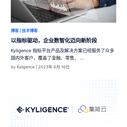
博客
| 技术博客
以指标驱动，企业数智化迈向新阶段
Kyligence 指标平台产品及解决方案已经服务了众多
国内外客户，覆盖了金融、零售、 ...
by Kyligence |
2023年 6月 16日