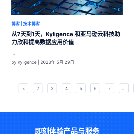
博客
| 技术博客
从7天到1天，Kyligence 和亚马逊云科技助
力欣和提高数据应用价值
...
by Kyligence |
2023年 5月 29日
<
2
3
4
5
6
7
...
即刻体验产品与服务