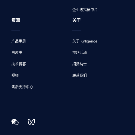
企业级指标中台
资源
关于
产品手册
关于 Kyligence
白皮书
市场活动
技术博客
招贤纳士
视频
联系我们
售后支持中心