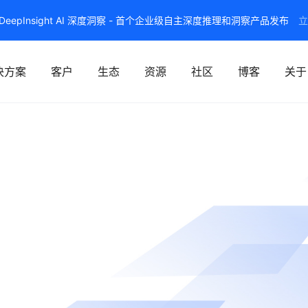
ce DeepInsight AI 深度洞察 - 首个企业级自主深度推理和洞察产品发布
立
决方案
客户
生态
资源
社区
博客
关于