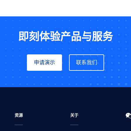
即刻体验产品与服务
申请演示
联系我们
资源
关于