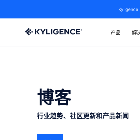
Kyligen
产品
解
博客
行业趋势、社区更新和产品新闻