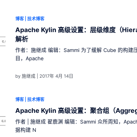
博客
| 技术博客
Apache Kylin 高级设置：层级维度（Hiera
解析
作者：施继成 编辑：Sammi 为了缓解 Cube 的构建压
目，Apache
by 施继成 |
2017年 4月 14日
博客
| 技术博客
Apache Kylin 高级设置：聚合组（Aggre
作者 | 施继成 翟鹿渊 编辑：Sammi 众所周知，Apac
据构建 N