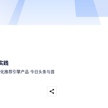
的实践
万的个性化推荐引擎产品 今日头条与首