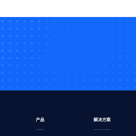
产品
解决方案