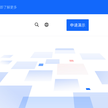
即了解更多
申请演示