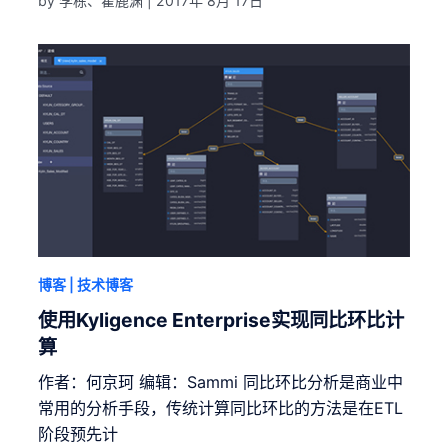
by 李栋、翟鹿渊 |
2017年 8月 17日
博客
| 技术博客
使用Kyligence Enterprise实现同比环比计
算
作者：何京珂 编辑：Sammi 同比环比分析是商业中
常用的分析手段，传统计算同比环比的方法是在ETL
阶段预先计