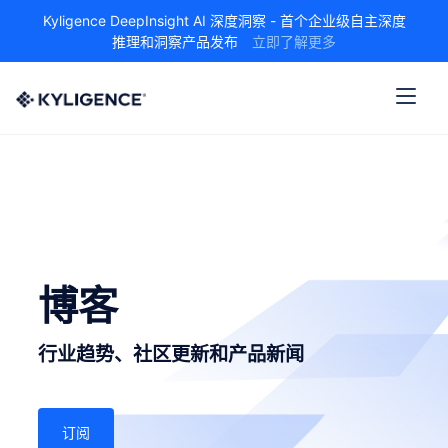
Kyligence DeepInsight AI 深度洞察 - 首个企业级自主深度
推理和洞察产品发布
立即了解更多
博客
行业趋势、社区更新和产品新闻
订阅