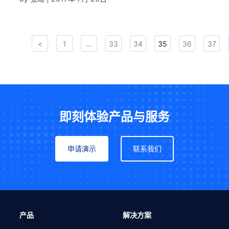
<
1
...
33
34
35
36
37
即刻体验产品与服务
申请演示
联系我们
产品
解决方案