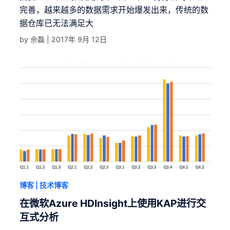
完善，越来越多的数据需求开始爆发出来，传统的数
据仓库已无法满足大
by 佘磊 |
2017年 9月 12日
博客
| 技术博客
在微软Azure HDInsight上使用KAP进行交
互式分析