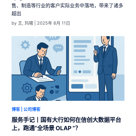
售、制造等行业的客户实际业务中落地，带来了诸多
超出
by 王, 玙珺 |
2025年 8月 11日
博客
| 公司博客
服务手记丨国有大行如何在信创大数据平台
上，跑通“全场景 OLAP ”？