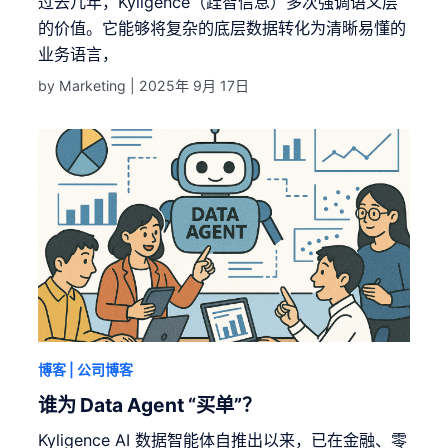
过去几年，Kyligence（跬智信息）多次强调语义层
的价值。它能够将复杂的底层数据转化为清晰易懂的
业务语言，
by Marketing |
2025年 9月 17日
博客
| 公司博客
谁为 Data Agent “买单”？
Kyligence AI 数据智能体自推出以来，已在金融、零