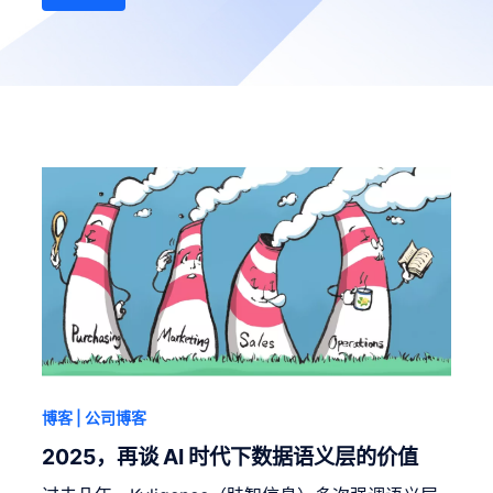
博客
| 公司博客
2025，再谈 AI 时代下数据语义层的价值