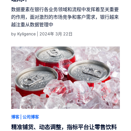
数据要素在银行各业务领域和流程中发挥着至关重要
的作用，面对激烈的市场竞争和客户需求，银行越来
越注重从数据管理中
by Kyligence |
2024年 3月 22日
博客
| 公司博客
精准铺货、动态调整，指标平台让零售饮料